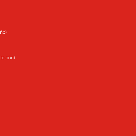
año)
4to año)