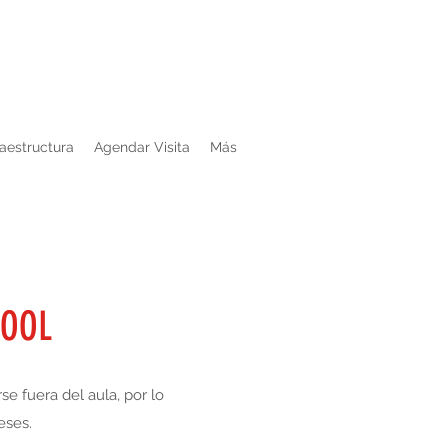
es a Viernes de 11:00 a 17:30 horas.
raestructura
Agendar Visita
Más
HOOL
e fuera del aula, por lo
eses.